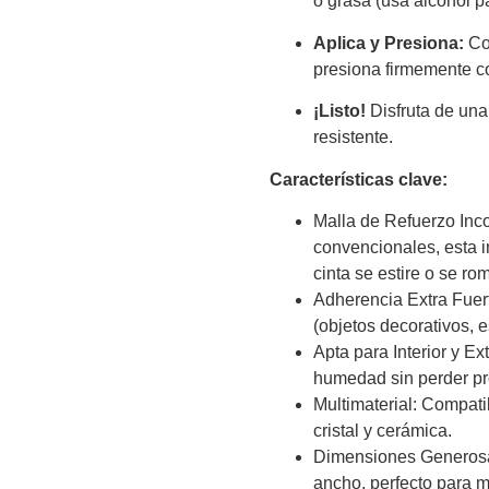
o grasa (usa alcohol p
Aplica y Presiona:
Col
presiona firmemente co
¡Listo!
Disfruta de una 
resistente.
Características clave:
Malla de Refuerzo Inco
convencionales, esta i
cinta se estire o se ro
Adherencia Extra Fuer
(objetos decorativos, 
Apta para Interior y Ex
humedad sin perder p
Multimaterial: Compatib
cristal y cerámica.
Dimensiones Generosas
ancho, perfecto para m